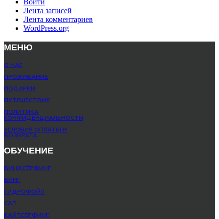
Войти
Лента записей
Лента комментариев
WordPress.org
МЕНЮ
О НАС
ПРОЖИВАНИЕ
ПОДАРКИ
ПУТЕШЕСТВИЯ
ПОЛИТИКА
КОНФИДЕНЦИАЛЬНОСТИ
УСЛОВИЯ ОПЛАТЫ И
ВОЗВРАТА
ОБУЧЕНИЕ
ВИНДСЁРФИНГ
ВИНГ
ГИДРОФОЙЛ
САП
КАЙТСЁРФИНГ,