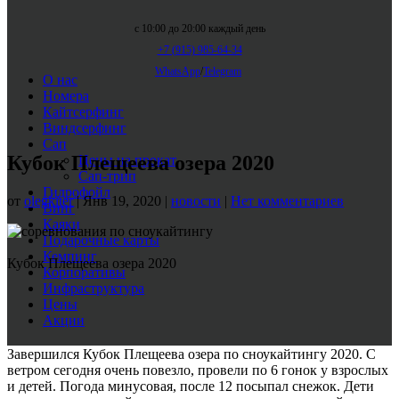
с 10:00 до 20:00 каждый день
+7 (915) 985-64-34
WhatsApp
/
Telegram
О нас
Номера
Кайтсерфинг
Виндсерфинг
Сап
Кубок Плещеева озера 2020
Цены на прокат
Сап-трип
Гидрофойл
от
olegkiter
|
Янв 19, 2020
|
новости
|
Нет комментариев
Винг
Каяки
Подарочные карты
Кемпинг
Кубок Плещеева озера 2020
Корпоративы
Инфраструктура
Цены
Акции
Завершился Кубок Плещеева озера по сноукайтингу 2020. С
ветром сегодня очень повезло, провели по 6 гонок у взрослых
и детей. Погода минусовая, после 12 посыпал снежок. Дети