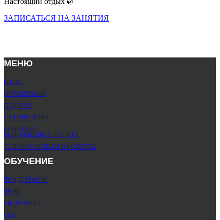
Настоящий отдых 🌿
ЗАПИСАТЬСЯ НА ЗАНЯТИЯ
МЕНЮ
О НАС
ПРОЖИВАНИЕ
ПОДАРКИ
ПУТЕШЕСТВИЯ
ПОЛИТИКА
КОНФИДЕНЦИАЛЬНОСТИ
УСЛОВИЯ ОПЛАТЫ И ВОЗВРАТА
ОБУЧЕНИЕ
ВИНДСЁРФИНГ
ВИНГ
ГИДРОФОЙЛ
САП