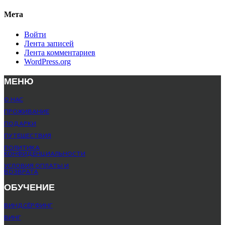
Мета
Войти
Лента записей
Лента комментариев
WordPress.org
МЕНЮ
О НАС
ПРОЖИВАНИЕ
ПОДАРКИ
ПУТЕШЕСТВИЯ
ПОЛИТИКА
КОНФИДЕНЦИАЛЬНОСТИ
УСЛОВИЯ ОПЛАТЫ И
ВОЗВРАТА
ОБУЧЕНИЕ
ВИНДСЁРФИНГ
ВИНГ