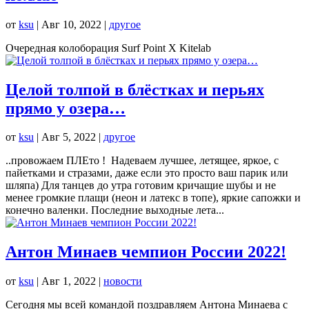
от
ksu
|
Авг 10, 2022
|
другое
Очередная колоборация Surf Point X Kitelab
Целой толпой в блёстках и перьях
прямо у озера…
от
ksu
|
Авг 5, 2022
|
другое
..провожаем ПЛЕто ! Надеваем лучшее, летящее, яркое, с
пайетками и стразами, даже если это просто ваш парик или
шляпа) Для танцев до утра готовим кричащие шубы и не
менее громкие плащи (неон и латекс в топе), яркие сапожки и
конечно валенки. Последние выходные лета...
Антон Минаев чемпион России 2022!
от
ksu
|
Авг 1, 2022
|
новости
Сегодня мы всей командой поздравляем Антона Минаева с