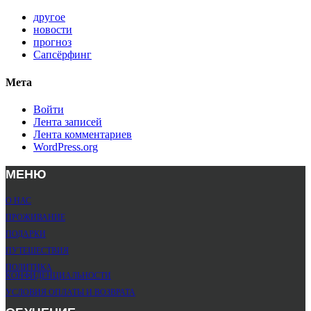
другое
новости
прогноз
Сапсёрфинг
Мета
Войти
Лента записей
Лента комментариев
WordPress.org
МЕНЮ
О НАС
ПРОЖИВАНИЕ
ПОДАРКИ
ПУТЕШЕСТВИЯ
ПОЛИТИКА
КОНФИДЕНЦИАЛЬНОСТИ
УСЛОВИЯ ОПЛАТЫ И ВОЗВРАТА