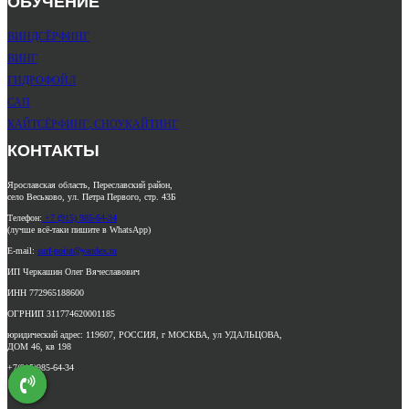
ОБУЧЕНИЕ
ВИНДСЁРФИНГ
ВИНГ
ГИДРОФОЙЛ
САП
КАЙТСЁРФИНГ,
СНОУКАЙТИНГ
КОНТАКТЫ
Ярославская область, Переславский район,
село Веськово, ул. Петра Первого, стр. 43Б
Телефон:
+7 (915) 985-64-34
(лучше всё-таки пишите в WhatsApp)
E-mail:
surf-point@yandex.ru
ИП Черкашин Олег Вячеславович
ИНН 772965188600
ОГРНИП 311774620001185
юридический адрес: 119607, РОССИЯ, г МОСКВА, ул УДАЛЬЦОВА,
ДОМ 46, кв 198
+7(915)985-64-34