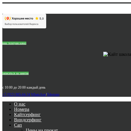
наш телеграм канал
записаться на занятие
с 10:00 до 20:00 каждый день
+7 (915) 985-64-34
WhatsApp
/
Telegram
О нас
Номера
Кайтсерфинг
Виндсерфинг
Сап
Цены на прокат