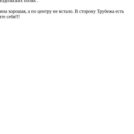
Подольских полях .
ина хорошая, а по центру не встало. В сторону Трубежа есть
е себя!!!