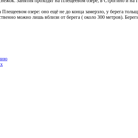
 снежок. Занятия проходят на Плещеевом озёре, в Строгино и на 
 Плещеевом озере: оно ещё не до конца замерзло, у берега тольщ
енно можно лишь вблизи от берега ( около 300 метров). Берегит
анию
ах