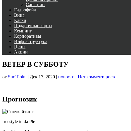
Сап-трип
Гидрофойл
Винг
Каяки
Подарочные карты
Кемпинг
Корпоративы
Инфраструктура
Цены
Акции
ВЕТЕР В СУББОТУ
от
Surf Point
|
Дек 17, 2020
|
новости
|
Нет комментариев
Прогнозик
freestyle in da Ple