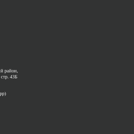
ий район,
 стр. 43Б
pp)