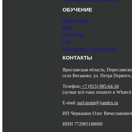
ОБУЧЕНИЕ
ВИНДСЁРФИНГ
ВИНГ
ГИДРОФОЙЛ
САП
КАЙТСЁРФИНГ,
СНОУКАЙТИНГ
КОНТАКТЫ
Ярославская область, Переславск
село Веськово, ул. Петра Первого,
Телефон:
+7 (915) 985-64-34
(лучше всё-таки пишите в WhatsA
E-mail:
surf-point@yandex.ru
ИП Черкашин Олег Вячеславович
ИНН 772965188600