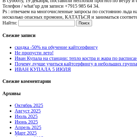
В субботу, 19 декабря, поставили неплохой прогноз по ветру и
Телефон / what’up для записи +7915 985 64 34.
Ps : отвечаем на многочисленные запросы по состоянию льда на
несколько опасных промоин, КАТАТЬСЯ и заниматься соответств
Найти:
Свежие записи
скидка -50% на обучение кайтсерфингу
Не пропусти лето!
Иван Купала на станции: тепло костра и жара по распис
Почему лучше учиться кайтсерфингу в небольших групп
ИВАН КУПАЛА 5 ИЮЛЯ
Свежие комментарии
Архивы
Октябрь 2025
Август 2025
Июль 2025
Июнь 2025
Апрель 2025
Март 2025